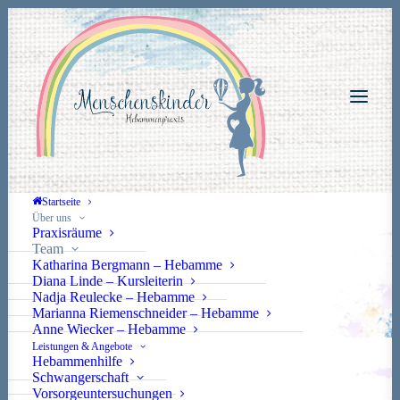
Startseite
Über uns
Praxisräume
Team
Katharina Bergmann – Hebamme
Diana Linde – Kursleiterin
Nadja Reulecke – Hebamme
Marianna Riemenschneider – Hebamme
Anne Wiecker – Hebamme
Leistungen & Angebote
Hebammenhilfe
Schwangerschaft
Vorsorgeuntersuchungen
Unser interdisziplinäres Team freut sich auf Euch, Eure