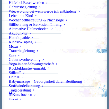
Hilfe bei Beschwerden
Familien und unseren gemeinsamen Weg. Gemeinsam
Geburtsbegleitung
Wie, wo und bei wem werde ich entbinden?
können wir neue Erfahrungen sammeln.
Leben mit Kind
Wochenbettbetreuung & Nachsorge
Stillberatung & Beikosteinführung
Alternative Heilmethoden
Akupunktur
Homöopathie
Kinesio-Taping
Moxa
Trauerbegleitung
Kurse
Geburtsvorbereitung
Yoga in der Schwangerschaft
Rückbildungsgymnastik
Stillcafé
Delfi®
Babymassage – Geborgenheit durch Berührung
Stoffwindelberatung
Trageberatung
Kurs buchen
Kontakt